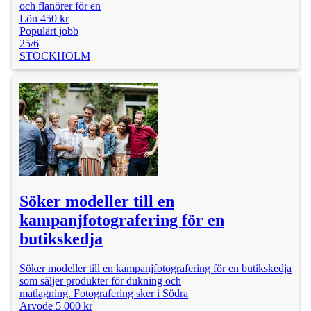
och flanörer för en
Lön 450 kr
Populärt jobb
25/6
STOCKHOLM
Söker modeller till en
kampanjfotografering för en
butikskedja
Söker modeller till en kampanjfotografering för en butikskedja
som säljer produkter för dukning och
matlagning. Fotografering sker i Södra
Arvode 5 000 kr