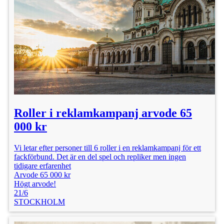
Roller i reklamkampanj arvode 65
000 kr
Vi letar efter personer till 6 roller i en reklamkampanj för ett
fackförbund. Det är en del spel och repliker men ingen
tidigare erfarenhet
Arvode 65 000 kr
Högt arvode!
21/6
STOCKHOLM