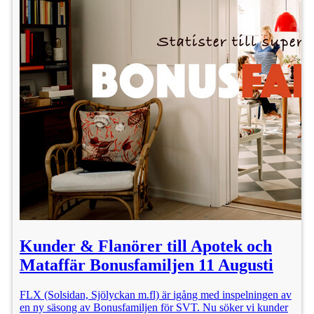
Kunder & Flanörer till Apotek och
Mataffär Bonusfamiljen 11 Augusti
FLX (Solsidan, Sjölyckan m.fl) är igång med inspelningen av
en ny säsong av Bonusfamiljen för SVT. Nu söker vi kunder