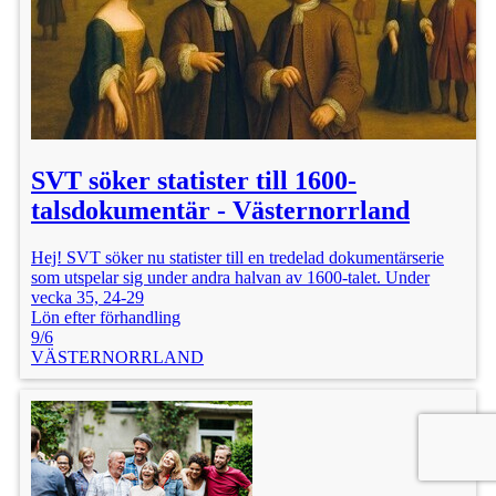
SVT söker statister till 1600-
talsdokumentär - Västernorrland
Hej! SVT söker nu statister till en tredelad dokumentärserie
som utspelar sig under andra halvan av 1600-talet. Under
vecka 35, 24-29
Lön efter förhandling
9/6
VÄSTERNORRLAND