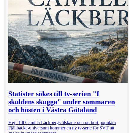
Statister sökes till tv-serien "I
skuldens skugga" under sommaren
och hösten i Västra Götaland
Hej! Till Camilla Läckbergs älskade och oerhört populära
Fjällbacka-universum kommer en ny tv-serie för SVT att