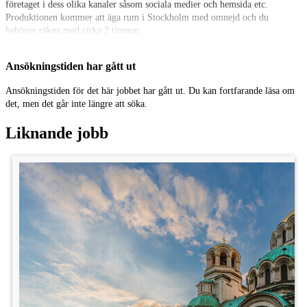
företaget i dess olika kanaler såsom sociala medier och hemsida etc.
Produktionen kommer att äga rum i Stockholm med omnejd och du
behöver räkna med cirka 2 timmar.
Datum och tid: 5 juni. Exakt tid kan spikas i dialog.
Ansökningstiden har gått ut
Ersättning: 1000 kr ex moms per person. Så totalt för förälder och barn
2000 kr totalt för båda.
Ansökningstiden för det här jobbet har gått ut. Du kan fortfarande läsa om
det, men det går inte längre att söka.
Är du intresserad?
Bifoga nytagna bilder på både dig och ditt barn.
Liknande jobb
Vi ser fram emot att höra från dig!
Plats: Stockholm
Kategori: Statister/Modell
Ålder: 0 - 40 år
Publicerad: 15/5
Faktura: 2 000 kr