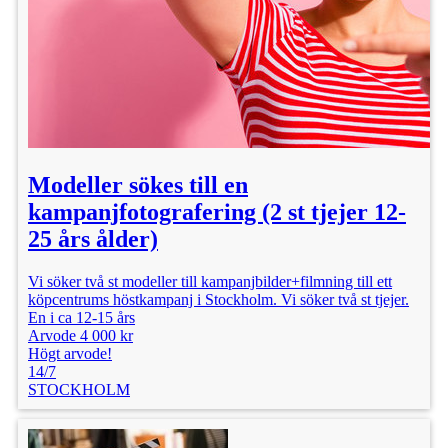
Modeller sökes till en
kampanjfotografering (2 st tjejer 12-
25 års ålder)
Vi söker två st modeller till kampanjbilder+filmning till ett
köpcentrums höstkampanj i Stockholm. Vi söker två st tjejer.
En i ca 12-15 års
Arvode 4 000 kr
Högt arvode!
14/7
STOCKHOLM