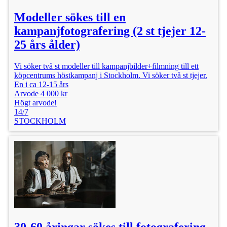
Modeller sökes till en
kampanjfotografering (2 st tjejer 12-
25 års ålder)
Vi söker två st modeller till kampanjbilder+filmning till ett
köpcentrums höstkampanj i Stockholm. Vi söker två st tjejer.
En i ca 12-15 års
Arvode 4 000 kr
Högt arvode!
14/7
STOCKHOLM