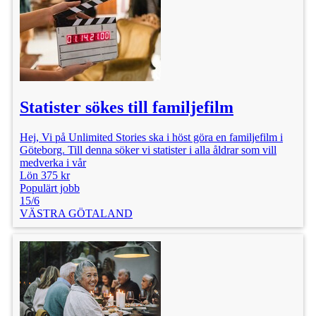
Statister sökes till familjefilm
Hej, Vi på Unlimited Stories ska i höst göra en familjefilm i
Göteborg. Till denna söker vi statister i alla åldrar som vill
medverka i vår
Lön 375 kr
Populärt jobb
15/6
VÄSTRA GÖTALAND