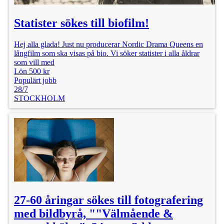
Statister sökes till biofilm!
Hej alla glada! Just nu producerar Nordic Drama Queens en
långfilm som ska visas på bio. Vi söker statister i alla åldrar
som vill med
Lön 500 kr
Populärt jobb
28/7
STOCKHOLM
27-60 åringar sökes till fotografering
med bildbyrå, ""Välmående &