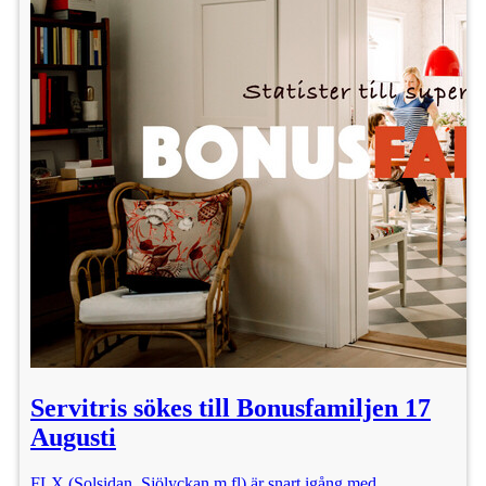
Servitris sökes till Bonusfamiljen 17
Augusti
FLX (Solsidan, Sjölyckan m.fl) är snart igång med