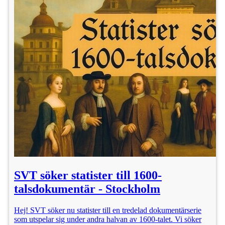
SVT söker statister till 1600-
talsdokumentär - Stockholm
Hej! SVT söker nu statister till en tredelad dokumentärserie
som utspelar sig under andra halvan av 1600-talet. Vi söker