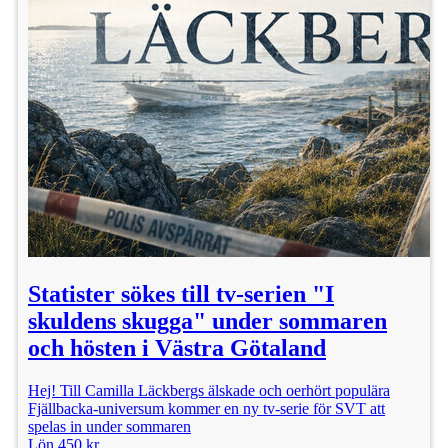
Statister sökes till tv-serien "I
skuldens skugga" under sommaren
och hösten i Västra Götaland
Hej! Till Camilla Läckbergs älskade och oerhört populära
Fjällbacka-universum kommer en ny tv-serie för SVT att
spelas in under sommaren
Lön 450 kr