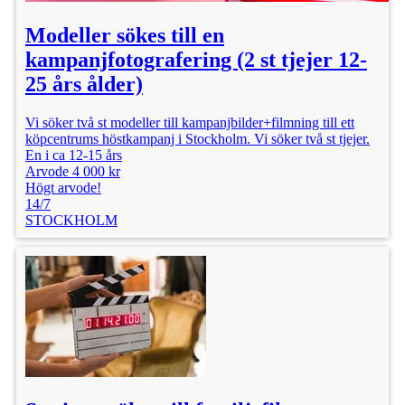
Modeller sökes till en
kampanjfotografering (2 st tjejer 12-
25 års ålder)
Vi söker två st modeller till kampanjbilder+filmning till ett
köpcentrums höstkampanj i Stockholm. Vi söker två st tjejer.
En i ca 12-15 års
Arvode 4 000 kr
Högt arvode!
14/7
STOCKHOLM