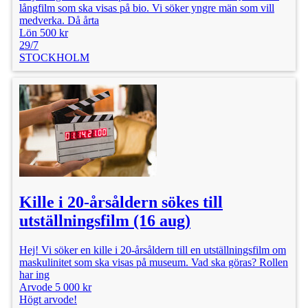
långfilm som ska visas på bio. Vi söker yngre män som vill
medverka. Då årta
Lön 500 kr
29/7
STOCKHOLM
Kille i 20-årsåldern sökes till
utställningsfilm (16 aug)
Hej! Vi söker en kille i 20-årsåldern till en utställningsfilm om
maskulinitet som ska visas på museum. Vad ska göras? Rollen
har ing
Arvode 5 000 kr
Högt arvode!