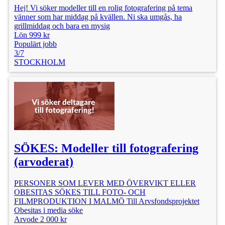
Hej! Vi söker modeller till en rolig fotografering på tema
vänner som har middag på kvällen. Ni ska umgås, ha
grillmiddag och bara en mysig
Lön 999 kr
Populärt jobb
3/7
STOCKHOLM
SÖKES: Modeller till fotografering
(arvoderat)
PERSONER SOM LEVER MED ÖVERVIKT ELLER
OBESITAS SÖKES TILL FOTO- OCH
FILMPRODUKTION I MALMÖ Till Arvsfondsprojektet
Obesitas i media söke
Arvode 2 000 kr