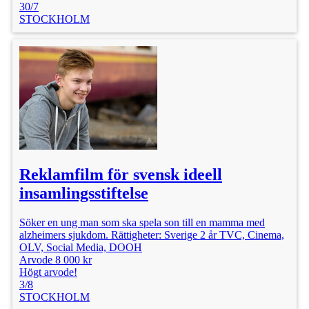
30/7
STOCKHOLM
Reklamfilm för svensk ideell
insamlingsstiftelse
Söker en ung man som ska spela son till en mamma med
alzheimers sjukdom. Rättigheter: Sverige 2 år TVC, Cinema,
OLV, Social Media, DOOH
Arvode 8 000 kr
Högt arvode!
3/8
STOCKHOLM