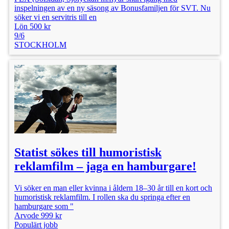
inspelningen av en ny säsong av Bonusfamiljen för SVT. Nu
söker vi en servitris till en
Lön 500 kr
9/6
STOCKHOLM
Statist sökes till humoristisk
reklamfilm – jaga en hamburgare!
Vi söker en man eller kvinna i åldern 18–30 år till en kort och
humoristisk reklamfilm. I rollen ska du springa efter en
hamburgare som "
Arvode 999 kr
Populärt jobb