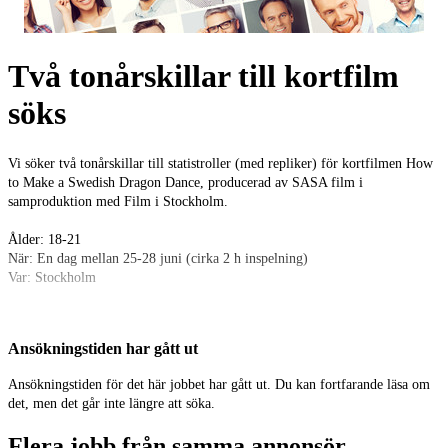
Två tonårskillar till kortfilm
söks
Vi söker två tonårskillar till statistroller (med repliker) för kortfilmen How
to Make a Swedish Dragon Dance, producerad av SASA film i
samproduktion med Film i Stockholm.
Ålder: 18-21
När: En dag mellan 25-28 juni (cirka 2 h inspelning)
Var: Stockholm
Varmt välkommen att söka!
Ansökningstiden har gått ut
Plats: Stockholm
Ansökningstiden för det här jobbet har gått ut. Du kan fortfarande läsa om
Kategori: Statister
det, men det går inte längre att söka.
Ålder: 18 - 21 år
Flera jobb från samma annonsör