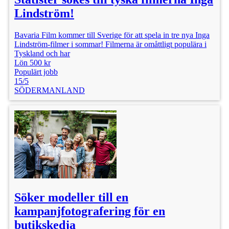
Lindström!
Bavaria Film kommer till Sverige för att spela in tre nya Inga
Lindström-filmer i sommar! Filmerna är omåttligt populära i
Tyskland och har
Lön 500 kr
Populärt jobb
15/5
SÖDERMANLAND
Söker modeller till en
kampanjfotografering för en
butikskedja