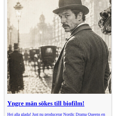
Yngre män sökes till biofilm!
Hej alla glada! Just nu producerar Nordic Drama Queens en