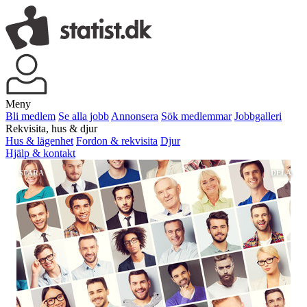
Meny
Bli medlem
Se alla jobb
Annonsera
Sök medlemmar
Jobbgalleri
Rekvisita, hus & djur
Hus & lägenhet
Fordon & rekvisita
Djur
Hjälp & kontakt
SPARA
DELA