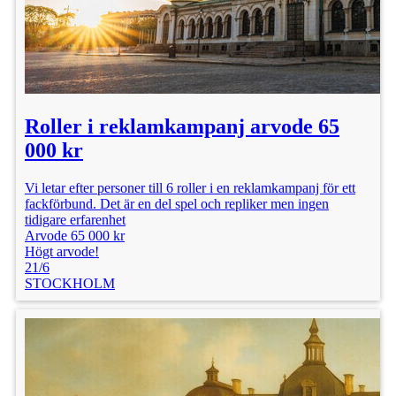
Roller i reklamkampanj arvode 65
000 kr
Vi letar efter personer till 6 roller i en reklamkampanj för ett
fackförbund. Det är en del spel och repliker men ingen
tidigare erfarenhet
Arvode 65 000 kr
Högt arvode!
21/6
STOCKHOLM