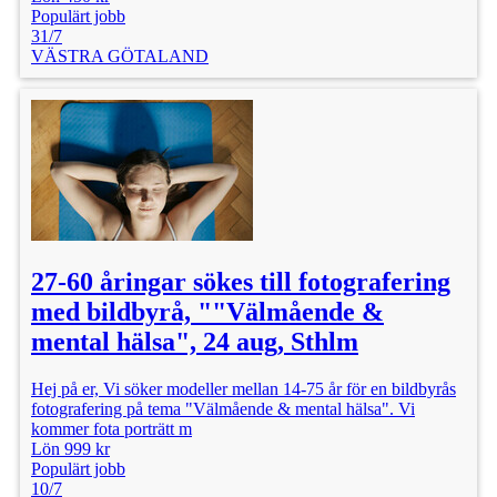
Populärt jobb
31/7
VÄSTRA GÖTALAND
27-60 åringar sökes till fotografering
med bildbyrå, ""Välmående &
mental hälsa", 24 aug, Sthlm
Hej på er, Vi söker modeller mellan 14-75 år för en bildbyrås
fotografering på tema "Välmående & mental hälsa". Vi
kommer fota porträtt m
Lön 999 kr
Populärt jobb
10/7