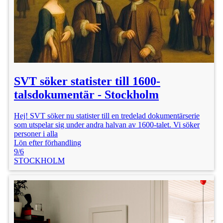
SVT söker statister till 1600-
talsdokumentär - Stockholm
Hej! SVT söker nu statister till en tredelad dokumentärserie
som utspelar sig under andra halvan av 1600-talet. Vi söker
personer i alla
Lön efter förhandling
9/6
STOCKHOLM