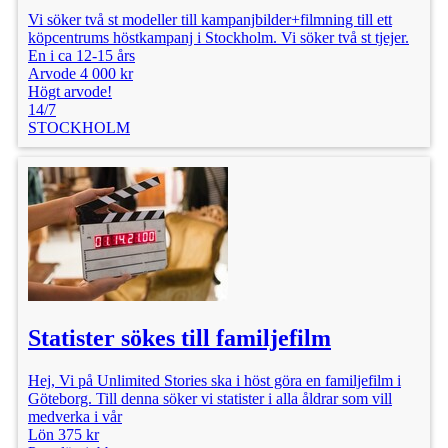
Vi söker två st modeller till kampanjbilder+filmning till ett
köpcentrums höstkampanj i Stockholm. Vi söker två st tjejer.
En i ca 12-15 års
Arvode 4 000 kr
Högt arvode!
14/7
STOCKHOLM
Statister sökes till familjefilm
Hej, Vi på Unlimited Stories ska i höst göra en familjefilm i
Göteborg. Till denna söker vi statister i alla åldrar som vill
medverka i vår
Lön 375 kr