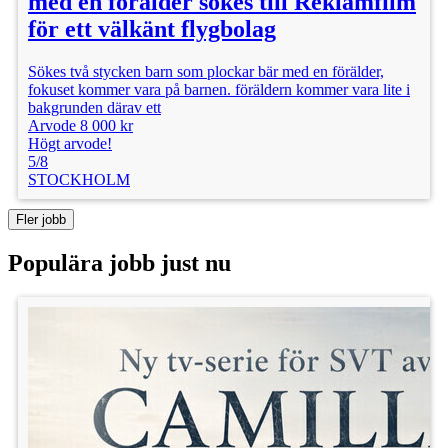
med en förälder sökes till Reklamfilm
för ett välkänt flygbolag
Sökes två stycken barn som plockar bär med en förälder,
fokuset kommer vara på barnen. föräldern kommer vara lite i
bakgrunden därav ett
Arvode 8 000 kr
Högt arvode!
5/8
STOCKHOLM
Fler jobb
Populära jobb just nu