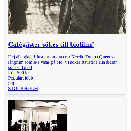
Cafégäster sökes till biofilm!
Hej alla glada! Just nu producerar Nordic Drama Queens en
långfilm som ska visas på bio. Vi söker statister i alla åldrar
som vill med
Lön 500 kr
Populärt jobb
5/8
STOCKHOLM