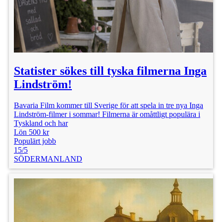
Statister sökes till tyska filmerna Inga
Lindström!
Bavaria Film kommer till Sverige för att spela in tre nya Inga
Lindström-filmer i sommar! Filmerna är omåttligt populära i
Tyskland och har
Lön 500 kr
Populärt jobb
15/5
SÖDERMANLAND