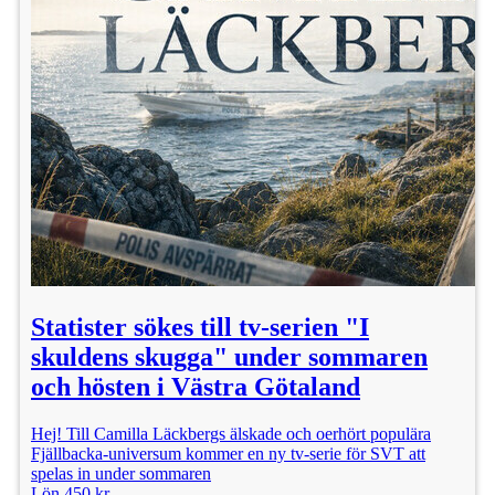
Statister sökes till tv-serien "I
skuldens skugga" under sommaren
och hösten i Västra Götaland
Hej! Till Camilla Läckbergs älskade och oerhört populära
Fjällbacka-universum kommer en ny tv-serie för SVT att
spelas in under sommaren
Lön 450 kr