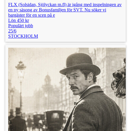
FLX (Solsidan, Sjölyckan m.fl) är igång med inspelningen av
en ny säsong av Bonusfamiljen för SVT. Nu söker vi
bargäster för en scen på e
Lön 450 kr
Populärt jobb
25/6
STOCKHOLM