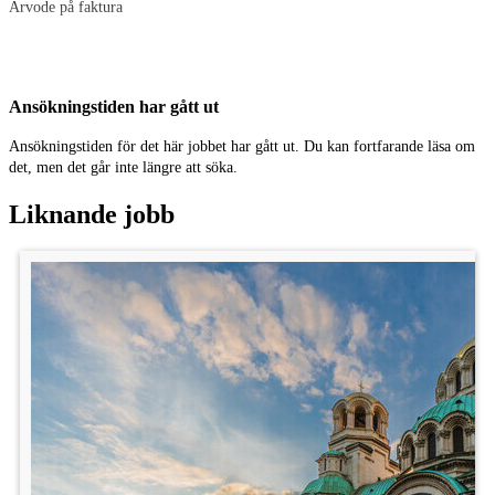
Arvode på faktura
Plats: Stockholm
Ansökningstiden har gått ut
Kategori: Statister
Ansökningstiden för det här jobbet har gått ut. Du kan fortfarande läsa om
Ålder: 28 - 40 år
det, men det går inte längre att söka.
Liknande jobb
Publicerad: 2/6
Lön: 2 500 kr