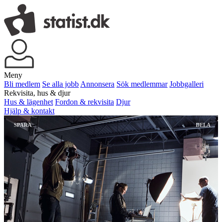
Meny
Bli medlem
Se alla jobb
Annonsera
Sök medlemmar
Jobbgalleri
Rekvisita, hus & djur
Hus & lägenhet
Fordon & rekvisita
Djur
Hjälp & kontakt
SPARA
DELA