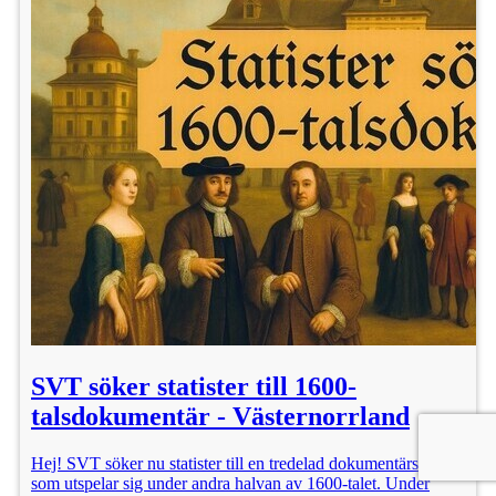
SVT söker statister till 1600-
talsdokumentär - Västernorrland
Hej! SVT söker nu statister till en tredelad dokumentärserie
som utspelar sig under andra halvan av 1600-talet. Under