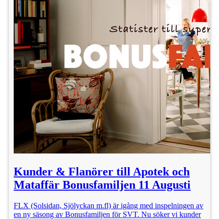
Kunder & Flanörer till Apotek och
Mataffär Bonusfamiljen 11 Augusti
FLX (Solsidan, Sjölyckan m.fl) är igång med inspelningen av
en ny säsong av Bonusfamiljen för SVT. Nu söker vi kunder