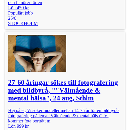
och flanörer för en
Lön 450 kr
Populärt jobb
25/6
STOCKHOLM
27-60 åringar sökes till fotografering
med bildbyrå, ""Välmående &
mental hälsa", 24 aug, Sthlm
Hej på er, Vi söker modeller mellan 14-75 år för en bildbyrås
fotografering på tema "Välmående & mental hälsa". Vi
kommer fota porträtt m
Lön 999 kr