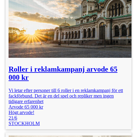
Roller i reklamkampanj arvode 65
000 kr
Vi letar efter personer till 6 roller i en reklamkampanj för ett
fackförbund. Det är en del spel och repliker men ingen
tidigare erfarenhet
Arvode 65 000 kr
Högt arvode!
21/6
STOCKHOLM