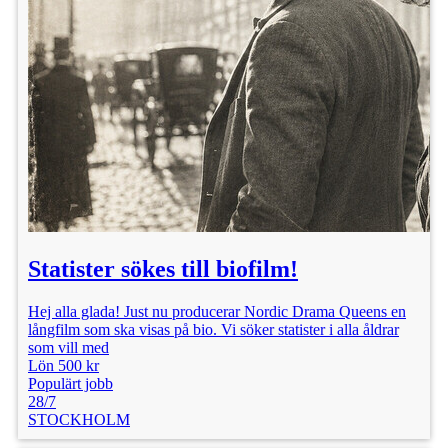
Statister sökes till biofilm!
Hej alla glada! Just nu producerar Nordic Drama Queens en
långfilm som ska visas på bio. Vi söker statister i alla åldrar
som vill med
Lön 500 kr
Populärt jobb
28/7
STOCKHOLM