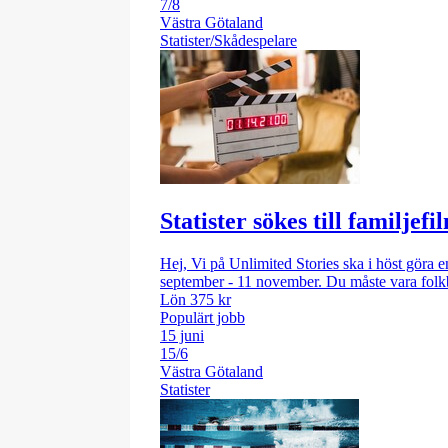
7/8
Västra Götaland
Statister/Skådespelare
Statister sökes till familjefi
Hej, Vi på Unlimited Stories ska i höst göra en
september - 11 november. Du måste vara folkb
Lön 375 kr
Populärt jobb
15 juni
15/6
Västra Götaland
Statister