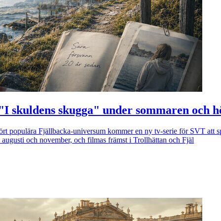
ien "I skuldens skugga" under sommaren och 
ört populära Fjällbacka-universum kommer en ny tv-serie för SVT att s
augusti och november, och filmas främst i Trollhättan och Fjäl