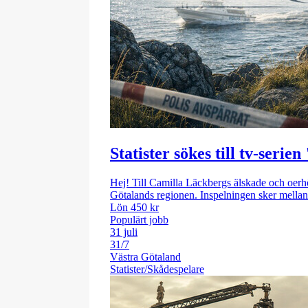
Kategori: Statister
Ålder: 30 - 55 år
Publicerad: 22/5
Presentkort: 1 000 kr
Statister sökes till tv-ser
Hej! Till Camilla Läckbergs älskade och oerh
Götalands regionen. Inspelningen sker mellan 
Lön 450 kr
Populärt jobb
31 juli
31/7
Västra Götaland
Statister/Skådespelare