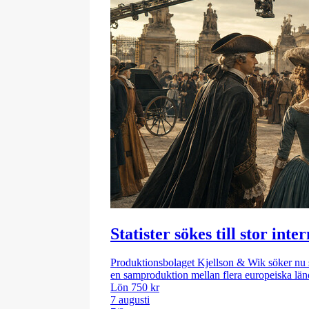
Statister sökes till stor int
Produktionsbolaget Kjellson & Wik söker nu sta
en samproduktion mellan flera europeiska 
Lön 750 kr
7 augusti