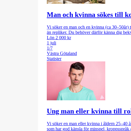
Man och kvinna sökes till k
Vi söker en man och en kvinna (ca 30–50år) ti
än repliker. Du behöver därför känna dig b
Lön 2 000 kr
1 juli
1/7
Västra Götaland
Statister
Ung man eller kvinna till ro
Vi söker en man eller kvinna i åldern 25–40 
som har god känsla för minspel, kroppsspråk 