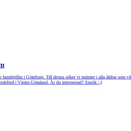
lm
 familjefilm i Göteborg. Till denna söker vi statister i alla åldrar som v
okförd i Västra Götaland. Är du intresserad? Ansök :-)