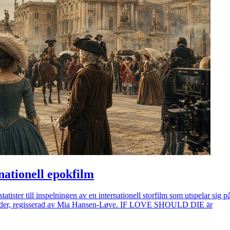
ernationell epokfilm
tister till inspelningen av en internationell storfilm som utspelar sig 
länder, regisserad av Mia Hansen-Løve. IF LOVE SHOULD DIE är