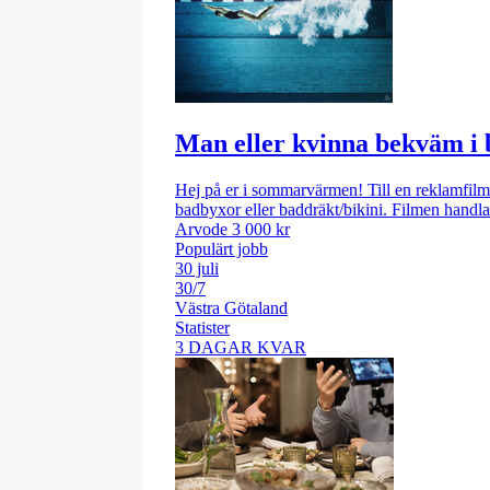
Man eller kvinna bekväm i 
Hej på er i sommarvärmen! Till en reklamfilms
badbyxor eller baddräkt/bikini. Filmen handl
Arvode 3 000 kr
Populärt jobb
30 juli
30/7
Västra Götaland
Statister
3 DAGAR KVAR