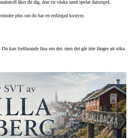
atistroll åker du tåg, drar en väska samt spelar datorspel.
, mindre plus om du har en enfärgad kostym.
ekväm framför kameran.
. Du kan fortfarande läsa om det, men det går inte längre att söka.