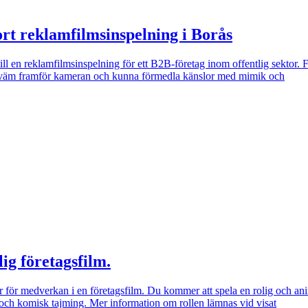
ort reklamfilmsinspelning i Borås
ll en reklamfilmsinspelning för ett B2B-företag inom offentlig sektor. F
ekväm framför kameran och kunna förmedla känslor med mimik och
lig företagsfilm.
år för medverkan i en företagsfilm. Du kommer att spela en rolig och 
och komisk tajming. Mer information om rollen lämnas vid visat