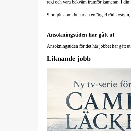
regi och vara bekväm framför kameran. I din st
Stort plus om du har en enfärgad röd kostym
KRAV:
- Du som söker ska kunna ta regi och vara b
Ansökningstiden har gått ut
- Det förekommer inga repliker.
Ansökningstiden för det här jobbet har gått ut
RÄTTIGHETER:
Liknande jobb
* Sverige
* Alla medier, alla plattformar
* 5 år
ARVODE:
1000 kr presentkort, 3.5 h arbetstid.
Vi återkopplar endast om du går vidare.
Hoppas att vi hörs!
Plats: Göteborg